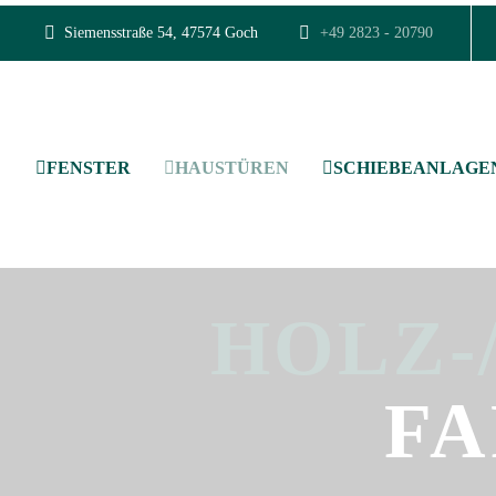
Siemensstraße 54, 47574 Goch
+49 2823 - 20790
FENSTER
HAUSTÜREN
SCHIEBEANLAGE
HOLZ-
FA