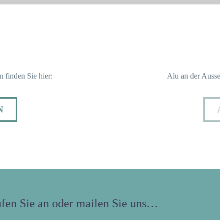
 finden Sie hier:
Alu an der Ausse
N
fen Sie an oder mailen Sie uns…