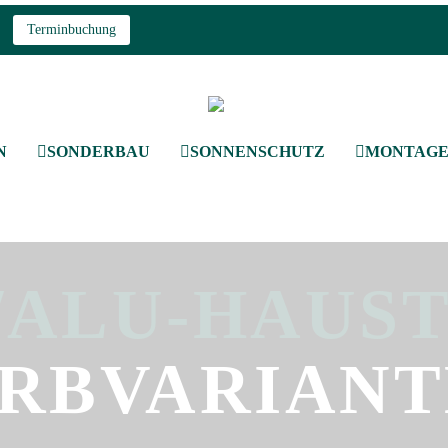
Terminbuchung
N
SONDERBAU
SONNENSCHUTZ
MONTAGE 
/ALU-HAUST
RBVARIAN